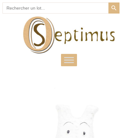
SEARCH BUTTON
Search
for: