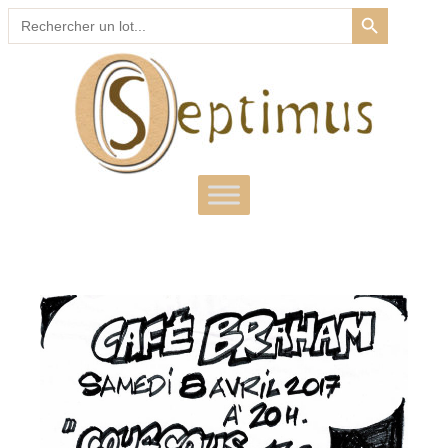
SEARCH BUTTON
Search
for: