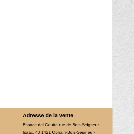
Adresse de la vente
Espace del Goutte rue de Bois-Seigneur-
Isaac, 40 1421 Ophain-Bois-Seigneur-