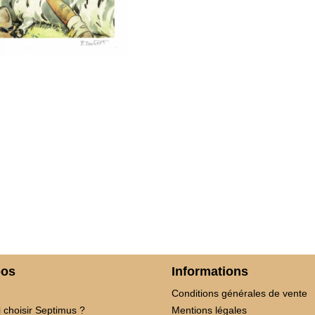
pos
Informations
Conditions générales de vente
 choisir Septimus ?
Mentions légales