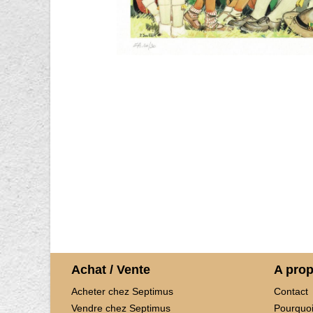
Achat / Vente
A pro
Acheter chez Septimus
Contact
Vendre chez Septimus
Pourquoi