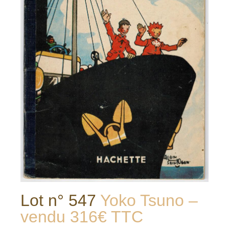
Lot n° 547
Yoko Tsuno –
vendu 316€ TTC