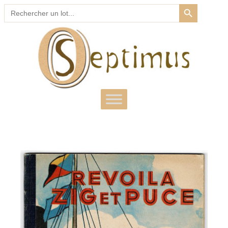
SEARCH BUTTON
Search
for: