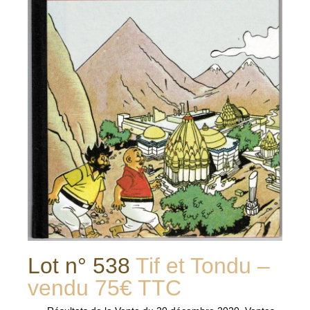
Lot n° 538
Tif et Tondu –
vendu 75€ TTC