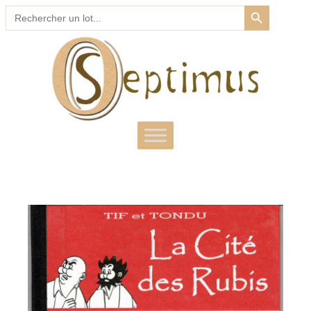
SEARCH BUTTON
Search
for: