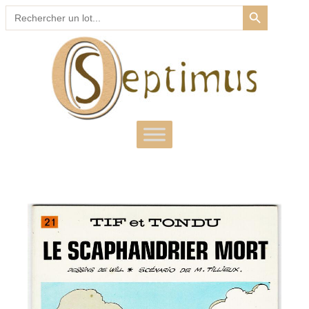
SEARCH BUTTON
Search
for: