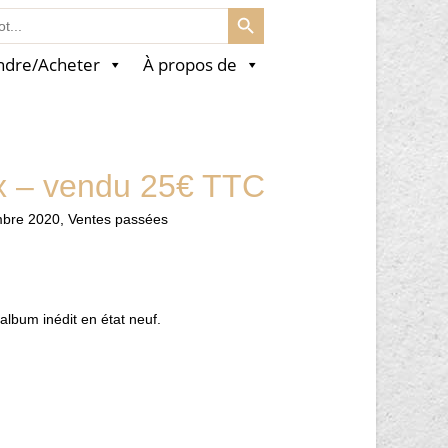
SEARCH BUTTON
ndre/Acheter
À propos de
x – vendu 25€ TTC
mbre 2020
,
Ventes passées
album inédit en état neuf.