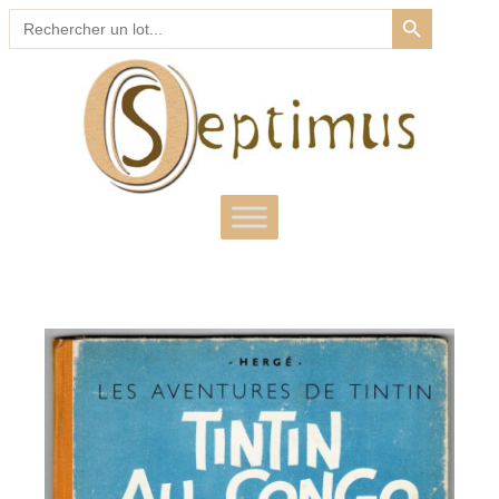
SEARCH BUTTON
Search
for: