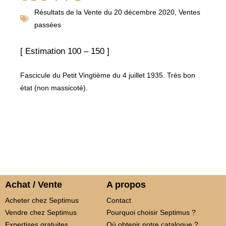
Résultats de la
Vente du 20 décembre 2020
,
Ventes
passées
[ Estimation 100 – 150 ]
Fascicule du Petit Vingtième du 4 juillet 1935. Très bon
état (non massicoté).
Achat / Vente
A propos
Acheter chez Septimus
Contact
Vendre chez Septimus
Pourquoi choisir Septimus ?
Expertises gratuites
Où obtenir notre catalogue ?