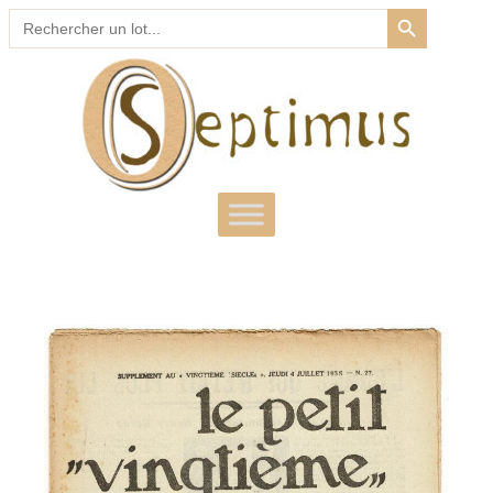
SEARCH BUTTON
Search
for: