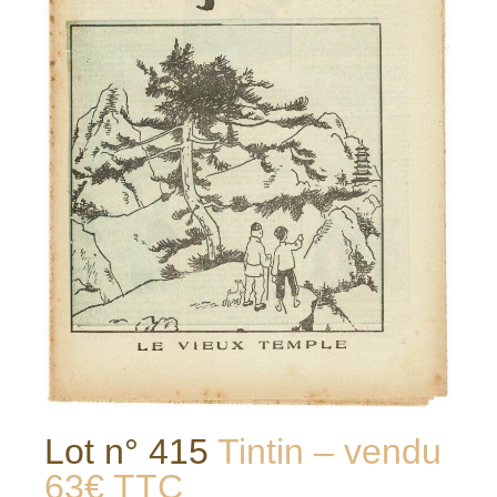
Lot n° 415
Tintin – vendu
63€ TTC