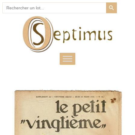
SEARCH BUTTON
Search
for: