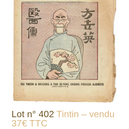
Lot n° 402
Tintin – vendu
37€ TTC