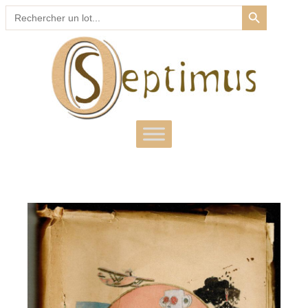
SEARCH BUTTON
Search
for: