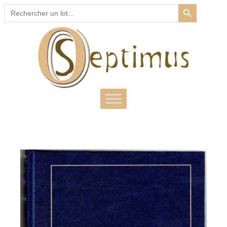
SEARCH BUTTON
Search
for: