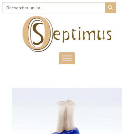
SEARCH BUTTON
Search
for: