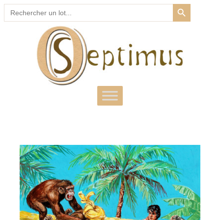
SEARCH BUTTON
Search
for: