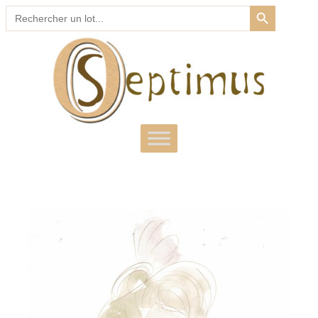
SEARCH BUTTON
Search
for: