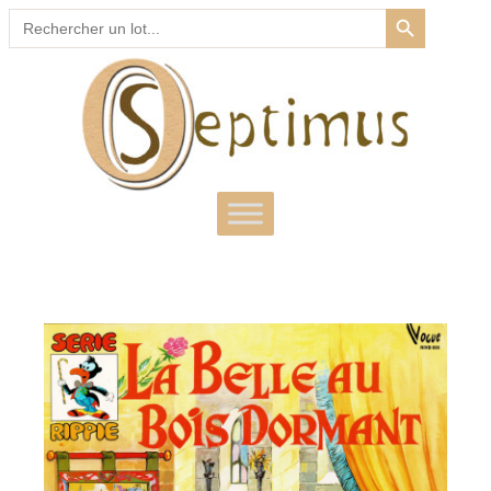
SEARCH BUTTON
Search
for: