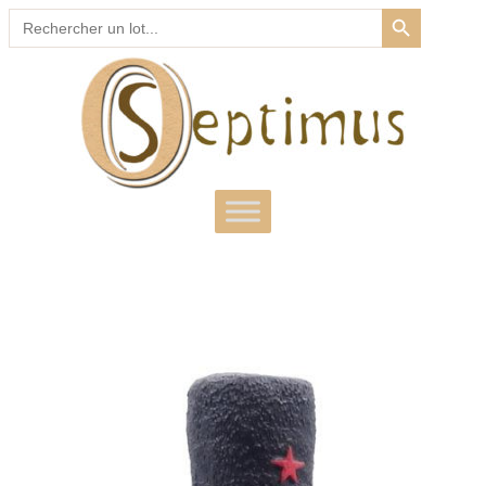
SEARCH BUTTON
Search
for: