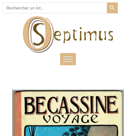
SEARCH BUTTON
Search
for: