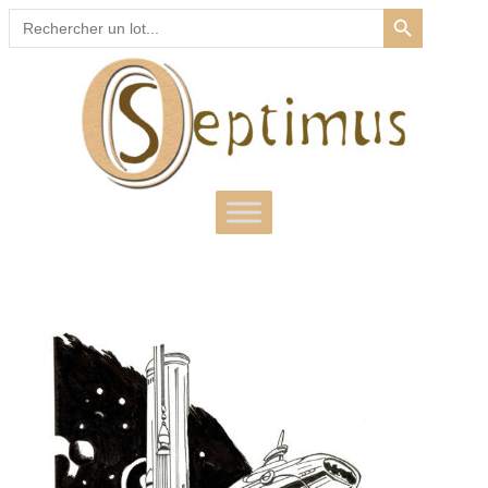
SEARCH BUTTON
Search
for: