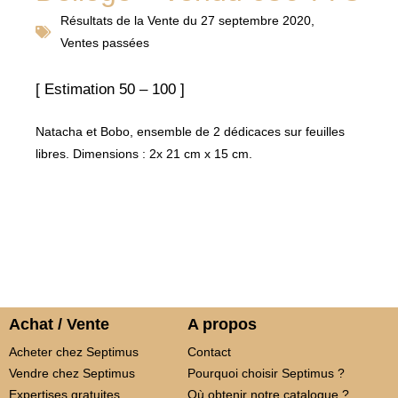
Résultats de la
Vente du 27 septembre 2020
,
Ventes passées
[ Estimation 50 – 100 ]
Natacha et Bobo, ensemble de 2 dédicaces sur feuilles
libres. Dimensions : 2x 21 cm x 15 cm.
Achat / Vente
A propos
Acheter chez Septimus
Contact
Vendre chez Septimus
Pourquoi choisir Septimus ?
Expertises gratuites
Où obtenir notre catalogue ?