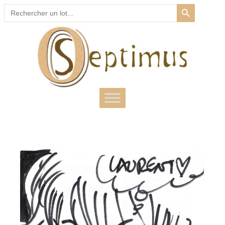
SEARCH BUTTON
Search
for: