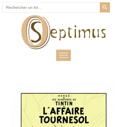
SEARCH BUTTON
Search
for: