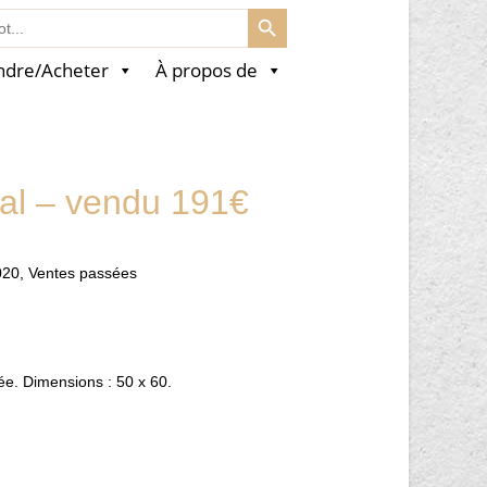
SEARCH BUTTON
ndre/Acheter
À propos de
lal – vendu 191€
020
,
Ventes passées
née. Dimensions : 50 x 60.