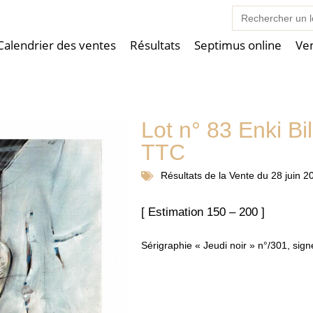
Search
for:
Calendrier des ventes
Résultats
Septimus online
Ve
Lot n° 83 Enki Bi
TTC
Résultats de la
Vente du 28 juin 2
[ Estimation 150 – 200 ]
Sérigraphie « Jeudi noir » n°/301, sig