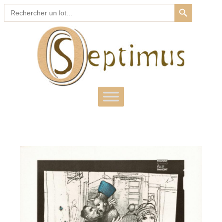
SEARCH BUTTON
Search
for: