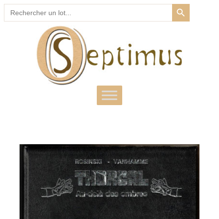
SEARCH BUTTON
Search
for: