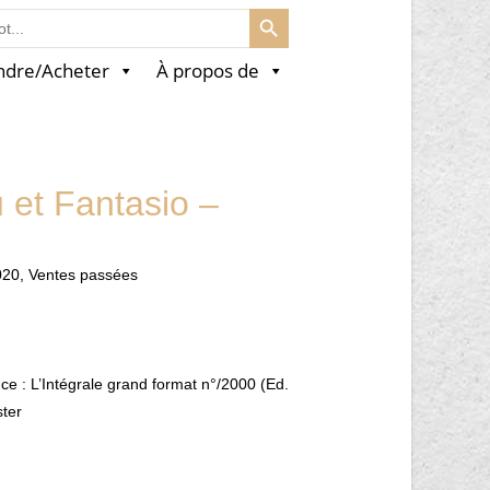
SEARCH BUTTON
ndre/Acheter
À propos de
 et Fantasio –
020
,
Ventes passées
nce : L’Intégrale grand format n°/2000 (Ed.
ster