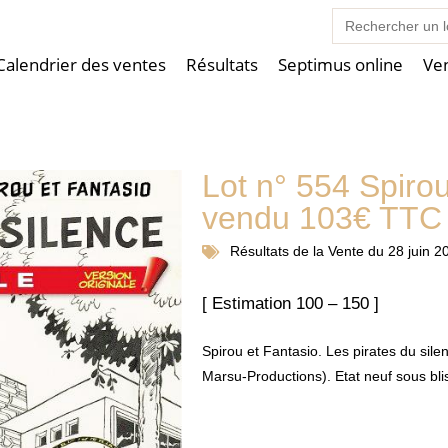
Search
for:
Calendrier des ventes
Résultats
Septimus online
Ve
Lot n° 554 Spirou
vendu 103€ TTC
Résultats de la
Vente du 28 juin 2
[ Estimation 100 – 150 ]
Spirou et Fantasio. Les pirates du sile
Marsu-Productions). Etat neuf sous bli