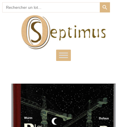
SEARCH BUTTON
Search
for: