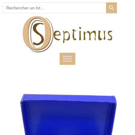
SEARCH BUTTON
Search
for: