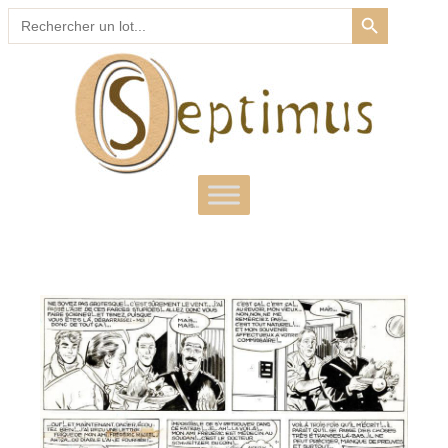
SEARCH BUTTON
Search
for: