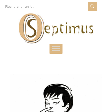
SEARCH BUTTON
Search
for: