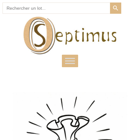
SEARCH BUTTON
Search
for: