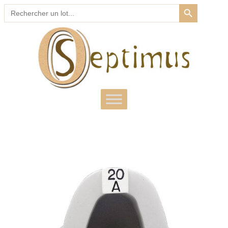
SEARCH BUTTON
Search
for: