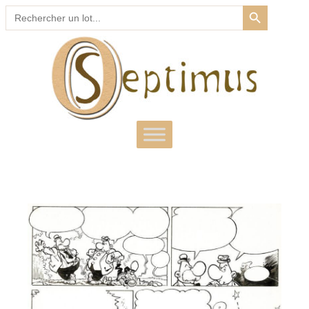
SEARCH BUTTON
Search
for: