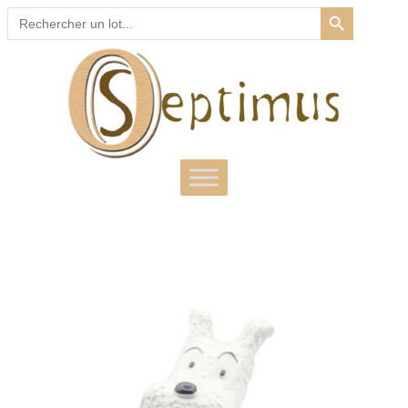
SEARCH BUTTON
Search
for: