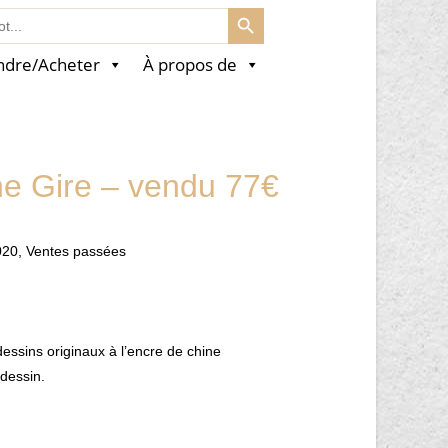
SEARCH BUTTON
ndre/Acheter
À propos de
ne Gire – vendu 77€
020
,
Ventes passées
essins originaux à l’encre de chine
dessin.