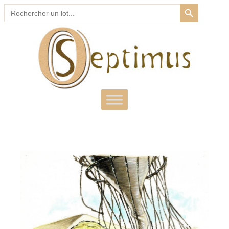
SEARCH BUTTON
Search
for: