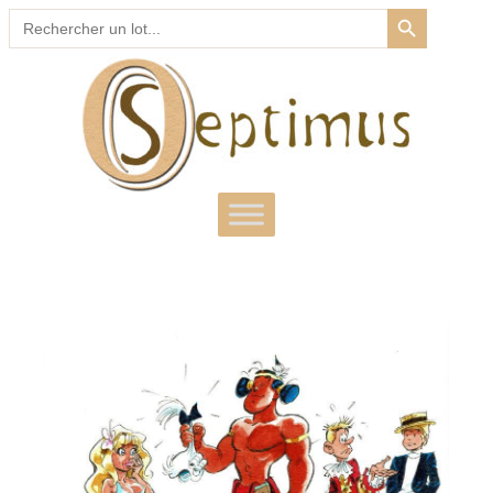
SEARCH BUTTON
Search
for: