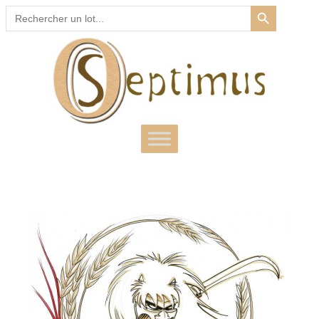
SEARCH BUTTON
Search
for: