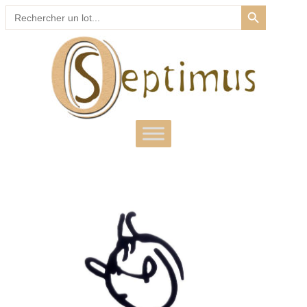
SEARCH BUTTON
Search
for: