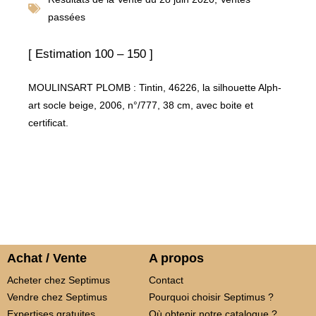
passées
[ Estimation 100 – 150 ]
MOULINSART PLOMB : Tintin, 46226, la silhouette Alph-
art socle beige, 2006, n°/777, 38 cm, avec boite et
certificat.
Achat / Vente
A propos
Acheter chez Septimus
Contact
Vendre chez Septimus
Pourquoi choisir Septimus ?
Expertises gratuites
Où obtenir notre catalogue ?