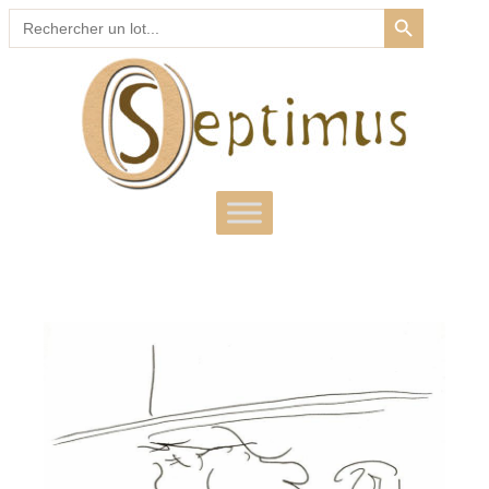
SEARCH BUTTON
Search
for: