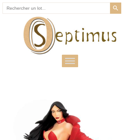
SEARCH BUTTON
Search
for: