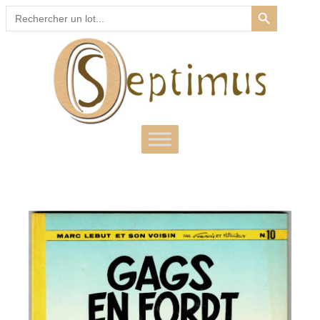
SEARCH BUTTON
Search
for: