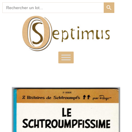
SEARCH BUTTON
Search
for: