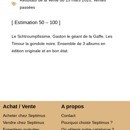
passées
[ Estimation 50 – 100 ]
Le Schtroumpfissime, Gaston le géant de la Gaffe, Les
Timour la gondole noire. Ensemble de 3 albums en
édition originale et en bon état.
Achat / Vente
A propos
Acheter chez Septimus
Contact
Vendre chez Septimus
Pourquoi choisir Septimus ?
Expertises gratuites
Où obtenir notre catalogue ?