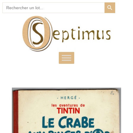
SEARCH BUTTON
Search
for: