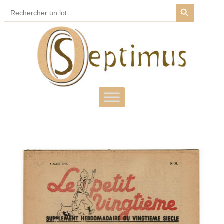
SEARCH BUTTON
Search
for: