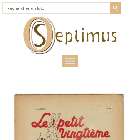
SEARCH BUTTON
Search
for: