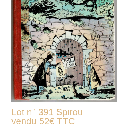
Lot n° 391 Spirou –
vendu 52€ TTC