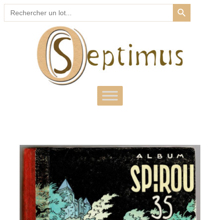
SEARCH BUTTON
Search
for: