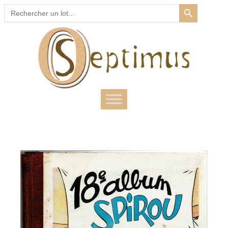
SEARCH BUTTON
Search
for: