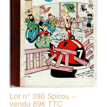
Lot n° 390 Spirou –
vendu 89€ TTC