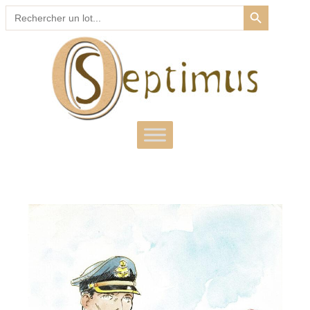
SEARCH BUTTON
Search
for: