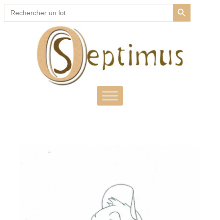
SEARCH BUTTON
Search
for: