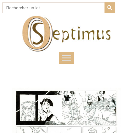
SEARCH BUTTON
Search
for: